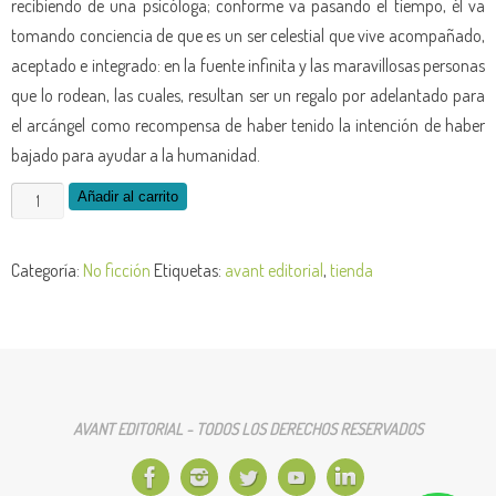
recibiendo de una psicóloga; conforme va pasando el tiempo, él va
tomando conciencia de que es un ser celestial que vive acompañado,
aceptado e integrado: en la fuente infinita y las maravillosas personas
que lo rodean, las cuales, resultan ser un regalo por adelantado para
el arcángel como recompensa de haber tenido la intención de haber
bajado para ayudar a la humanidad.
El
Añadir al carrito
camino
a
Categoría:
No ficción
Etiquetas:
avant editorial
,
tienda
casa
-
edición
de
la
AVANT EDITORIAL - TODOS LOS DERECHOS RESERVADOS
obra
en
papel