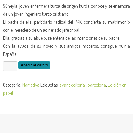
Süheyla, joven enfermera turca de origen kurda conoce y se enamora
de un joven ingeniero turco cristiano.
El padre de ella, partidario radical del PKK, concierta su matrimonio
con el heredero de un adinerado jefe tribal.
Ella, gracias a su abuelo, se entera de las intenciones de su padre.
Con la ayuda de su novio y sus amigos moteros, consigue huir a
España.
El
Añadir al carrito
reencuentro
-
Categoría:
Narrativa
Etiquetas:
avant editorial
,
barcelona
,
Edición en
edición
papel
de
la
obra
en
papel