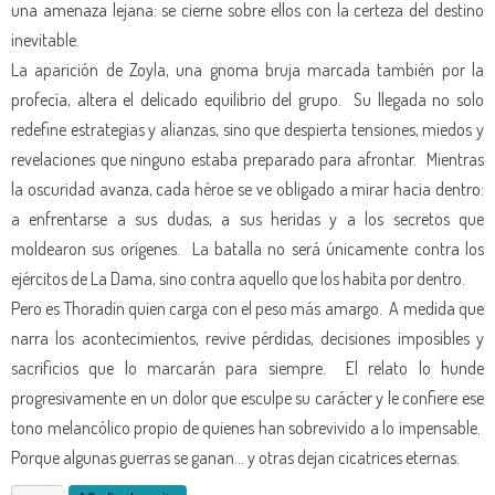
una amenaza lejana: se cierne sobre ellos con la certeza del destino
inevitable. ​
La aparición de Zoyla, una gnoma bruja marcada también por la
profecía, altera el delicado equilibrio del grupo. ​ Su llegada no solo
redefine estrategias y alianzas, sino que despierta tensiones, miedos y
revelaciones que ninguno estaba preparado para afrontar. ​ Mientras
la oscuridad avanza, cada héroe se ve obligado a mirar hacia dentro:
a enfrentarse a sus dudas, a sus heridas y a los secretos que
moldearon sus orígenes. ​ La batalla no será únicamente contra los
ejércitos de La Dama, sino contra aquello que los habita por dentro. ​
Pero es Thoradín quien carga con el peso más amargo. ​ A medida que
narra los acontecimientos, revive pérdidas, decisiones imposibles y
sacrificios que lo marcarán para siempre. ​ El relato lo hunde
progresivamente en un dolor que esculpe su carácter y le confiere ese
tono melancólico propio de quienes han sobrevivido a lo impensable. ​
Porque algunas guerras se ganan… y otras dejan cicatrices eternas. ​