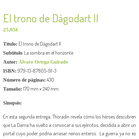
El trono de Dágodart II
25,95
€
El trono de Dágodart II
Título:
: La sombra en el horizonte
Subtítulo
Autor:
Álvaro Ortega Guirado
979-13-87805-91-3
ISBN:
430
Número de
páginas:
170 mm x 240 mm
Tamaño:
Sinopsis:
En esta segunda entrega, Thoradín revela cómo los héroes descubren
que La Dama ha vuelto a convocar a sus ejércitos, decidida a abrir un
portal cuyo poder podría arrasar reinos enteros. ​ La guerra ya no es