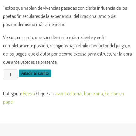
Textos que hablan de vivencias pasadas con cierta influencia de los
poetas finiseculares de la experiencia, del irracionalismo o del
postmodernismo más americano.
Versos, en suma, que suceden en lo más reciente y en lo
completamente pasado, recogidos bajo el hilo conductor del juego, o
de los juegos, que el autor pone como excusa para estructurar la obra
que ante ustedes se presenta.
Juegos
Añadir al carrito
y
otras
Categoría:
Poesía
Etiquetas:
avant editorial
,
barcelona
,
Edición en
maneras
papel
de
pasar
el
tiempo