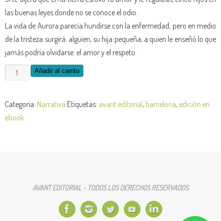
las buenas leyes donde no se conoce el odio.
La vida de Aurora parecía hundirse con la enfermedad, pero en medio
de la tristeza surgirá alguien, su hija pequeña, a quien le enseñó lo que
jamás podría olvidarse: el amor y el respeto.
La
Añadir al carrito
flor
de
Categoría:
Narrativa
Etiquetas:
avant editorial
,
barcelona
,
edición en
Aurora
ebook
-
edición
de
la
obra
AVANT EDITORIAL - TODOS LOS DERECHOS RESERVADOS
en
Ebook
cantidad