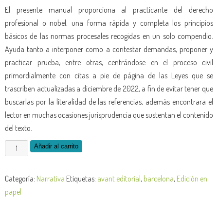
El presente manual proporciona al practicante del derecho
profesional o nobel, una forma rápida y completa los principios
básicos de las normas procesales recogidas en un solo compendio.
Ayuda tanto a interponer como a contestar demandas, proponer y
practicar prueba, entre otras, centrándose en el proceso civil
primordialmente con citas a pie de página de las Leyes que se
trascriben actualizadas a diciembre de 2022, a fin de evitar tener que
buscarlas por la literalidad de las referencias, además encontrara el
lector en muchas ocasiones jurisprudencia que sustentan el contenido
del texto.
Las
Añadir al carrito
normas
procesales
Categoría:
Narrativa
Etiquetas:
avant editorial
,
barcelona
,
Edición en
y
papel
su
aplicación