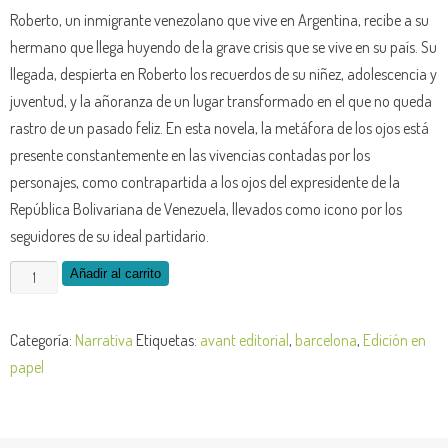
Roberto, un inmigrante venezolano que vive en Argentina, recibe a su
hermano que llega huyendo de la grave crisis que se vive en su país. Su
llegada, despierta en Roberto los recuerdos de su niñez, adolescencia y
juventud, y la añoranza de un lugar transformado en el que no queda
rastro de un pasado feliz. En esta novela, la metáfora de los ojos está
presente constantemente en las vivencias contadas por los
personajes, como contrapartida a los ojos del expresidente de la
República Bolivariana de Venezuela, llevados como icono por los
seguidores de su ideal partidario.
Los
Añadir al carrito
ojos
de
Categoría:
Narrativa
Etiquetas:
avant editorial
,
barcelona
,
Edición en
un
papel
exilio
-
edición