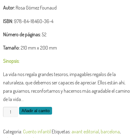
Autor:
Rosa Gómez Founaud
ISBN:
978-84-18460-36-4
Número de páginas:
52
Tamaño:
210 mm x 200 mm
Sinopsis:
La vida nos regala grandes tesoros, impagables regalos de la
naturaleza, que debemos ser capaces de apreciar. Ellos están ahí,
para guiarnos, reconfortarnos y hacernos más agradable el camino
de la vida…
Los
Añadir al carrito
tesoros
de
Categoría:
Cuento infantil
Etiquetas:
avant editorial
,
barcelona
,
la