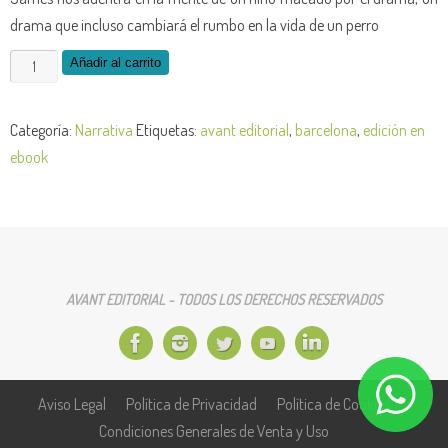
drama que incluso cambiará el rumbo en la vida de un perro
Lunares
Añadir al carrito
blancos
-
Categoría:
Narrativa
Etiquetas:
avant editorial
,
barcelona
,
edición en
edición
ebook
de
la
obra
en
Ebook
AVANT EDITORIAL - TODOS LOS DERECHOS RESERVADOS
cantidad
Aviso Legal
Política de Privacidad
Política de Cookies
Condiciones Generales de Venta y Uso