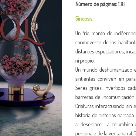
Número de páginas:
138
Sinopsis:
Un frio manto de indiferenc
conmoverse de los habitante
distantes espectadores, inca
ni propio.
Un mundo deshumanizado en
sintientes
conviven en para
Seres grises, invertidos
cad
barreras de incomunicación
Criaturas interactuando sin 
historia de historias narrad
al desenlace: La columbina
personaje de la ventana rati