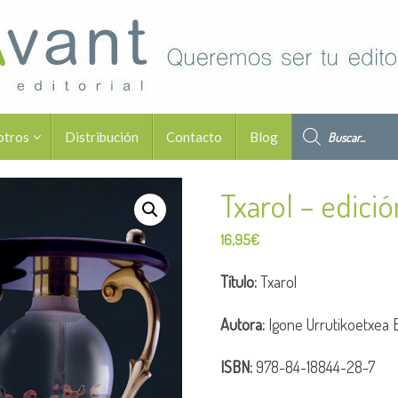
Búsqueda de pro
otros
Distribución
Contacto
Blog
Txarol – edició
16,95
€
Título:
Txarol
Autora:
Igone Urrutikoetxea 
ISBN:
978-84-18844-28-7