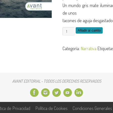
Un mundo gris mate iluminado
de unos
tacones de aguja desgastado
Txarol
Añadir al carrito
-
edición
Categoría:
Narrativa
Etiqueta
de
la
obra
en
AVANT EDITORIAL - TODOS LOS DERECHOS RESERVADOS
papel
cantidad
ítica de Privacidad
Política de Cookies
Condiciones Generales