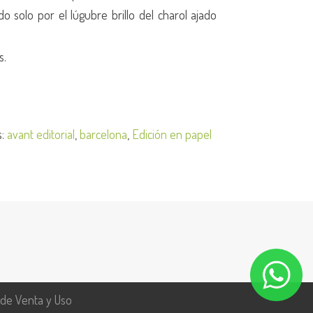
 solo por el lúgubre brillo del charol ajado
s.
s:
avant editorial
,
barcelona
,
Edición en papel
 de Venta y Uso