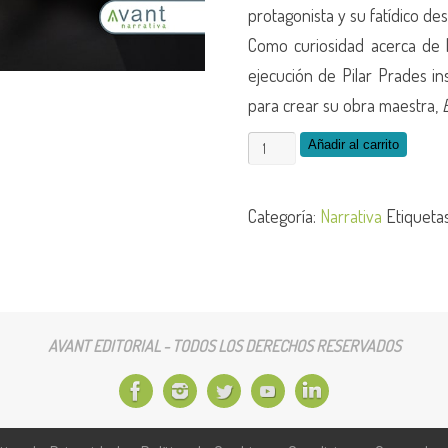
protagonista y su fatídico des
Como curiosidad acerca de l
ejecución de Pilar Prades ins
para crear su obra maestra,
Veneno
Añadir al carrito
-
edición
Categoría:
Narrativa
Etiqueta
de
la
obra
en
AVANT EDITORIAL - TODOS LOS DERECHOS RESERVADOS
Ebook
cantidad