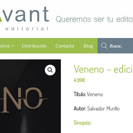
Búsqueda de pro
otros
Distribución
Contacto
Blog
Veneno – edici
4,99
€
Título:
Veneno
Autor:
Salvador Murillo
Sinopsis: