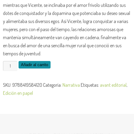
mientras que Vicente, se inclinaba por el amor frívolo utilizando sus
dotes de conquistador y la dopamina que potenciaba su deseo sexual
y alimentaba sus diversos egos. Así Vicente, logra conquistar a varias
mujeres, pero con el paso del tiempo, las relaciones amorosas que
mantenía simultáneamente van cayendo en cadena; finalmente va
en busca del amor de una sencilla mujer rural que conoció en sus
tiempos de juventud.
Vicente
Añadir al carrito
y
la
SKU:
9788419584120
Categoría:
Narrativa
Etiquetas:
avant editorial
,
dopamina
Edición en papel
cantidad