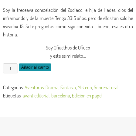
Soy la treceava constelación del Zodiaco, e hija de Hades, dios del
inframundo y de la muerte. Tengo 3315 años, pero de ellos tan solo he
«vivido» 15. Si te preguntas cómo sigo con vida…, bueno, esa es otra
historia.
Soy Ofiucthus de Ofiuco
y este es mi relato…
Añadir al carrito
Categorías:
Aventuras
,
Drama
,
Fantasía
,
Misterio
,
Sobrenatural
Etiquetas:
avant editorial
,
barcelona
,
Edición en papel