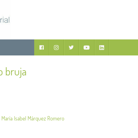
ductos
Facebook
Instagram
Twitter
Youtube
LinkedIn
 bruja
y
María Isabel Márquez Romero