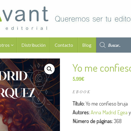
Búsqueda de pro
otros
Distribución
Contacto
Blog
Yo me confieso
5,99
€
EBOOK
Título:
Yo me confieso bruja
Autores:
Anna Madrid Egea
Número de páginas:
368