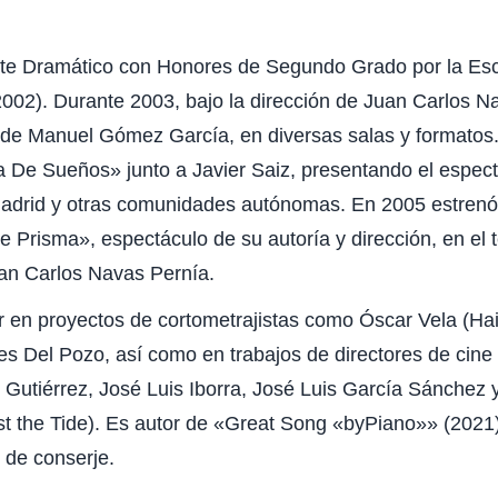
rte Dramático con Honores de Segundo Grado por la Esc
02). Durante 2003, bajo la dirección de Juan Carlos Nav
de Manuel Gómez García, en diversas salas y formatos.
a De Sueños» junto a Javier Saiz, presentando el espec
 Madrid y otras comunidades autónomas. En 2005 estren
Prisma», espectáculo de su autoría y dirección, en el t
uan Carlos Navas Pernía.
r en proyectos de cortometrajistas como Óscar Vela (Hai
es Del Pozo, así como en trabajos de directores de cin
Gutiérrez, José Luis Iborra, José Luis García Sánchez 
st the Tide). Es autor de «Great Song «byPiano»» (202
o de conserje.