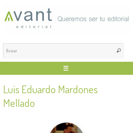
Saltar
al
contenido
Búsq
Buscar
para
Luis Eduardo Mardones
Mellado