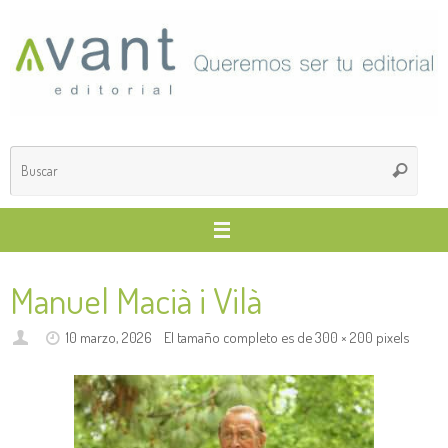
Saltar
al
contenido
Búsq
Buscar
para
Manuel Macià i Vilà
10 marzo, 2026
El tamaño completo es de
300 × 200
pixels