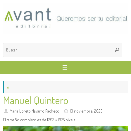
Saltar
al
contenido
Búsq
Buscar
para
«
Manuel Quintero
María Loreto Navarro Pacheco
10 noviembre, 2025
El tamaño completo es de
1293 × 1975
pixels