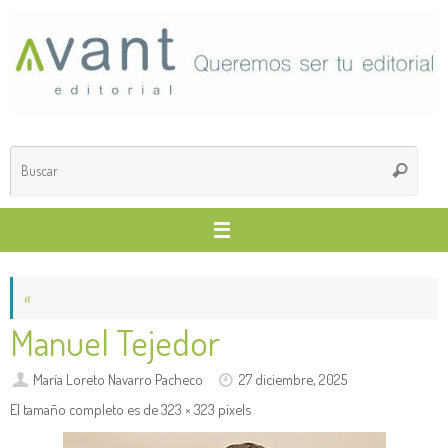
Saltar
al
contenido
Búsq
Buscar
para
«
Manuel Tejedor
María Loreto Navarro Pacheco
27 diciembre, 2025
El tamaño completo es de
323 × 323
pixels