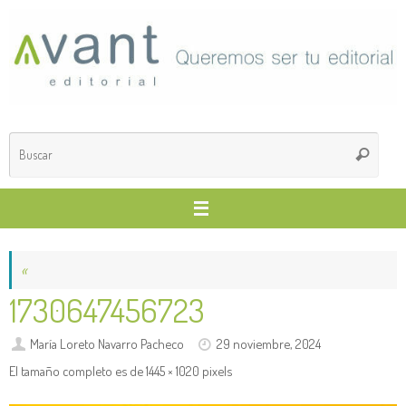
Saltar
al
contenido
Búsq
Buscar
para
«
1730647456723
María Loreto Navarro Pacheco
29 noviembre, 2024
El tamaño completo es de
1445 × 1020
pixels