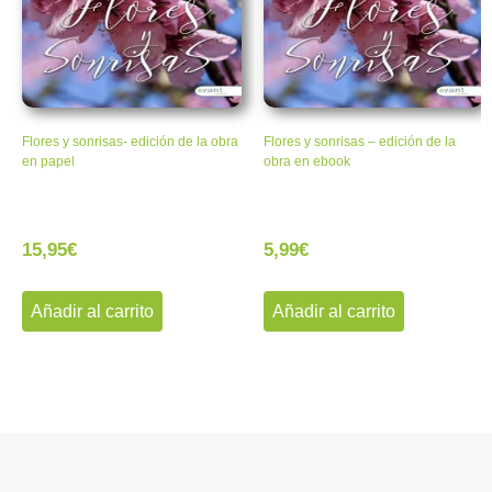
Flores y sonrisas- edición de la obra
Flores y sonrisas – edición de la
en papel
obra en ebook
15,95
€
5,99
€
Añadir al carrito
Añadir al carrito