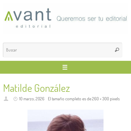
Saltar
al
contenido
Búsq
Buscar
para
Matilde González
10 marzo, 2026
El tamaño completo es de
260 × 300
pixels