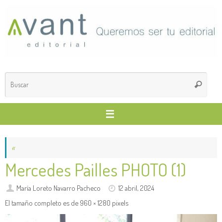
Saltar
al
contenido
Búsq
Buscar
para
«
Mercedes Pailles PHOTO (1)
María Loreto Navarro Pacheco
12 abril, 2024
El tamaño completo es de
960 × 1280
pixels