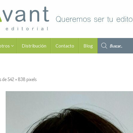
Búsqueda de pro
otros
Distribución
Contacto
Blog
s de
542 × 838
pixels