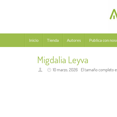
Saltar
al
contenido
Saltar
Inicio
Tienda
Autores
Publica con nos
al
contenido
Migdalia Leyva
10 marzo, 2026
El tamaño completo e