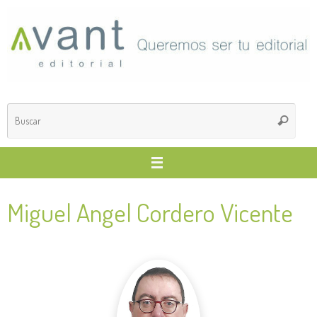
Saltar
al
contenido
Búsq
Buscar
para
Miguel Angel Cordero Vicente