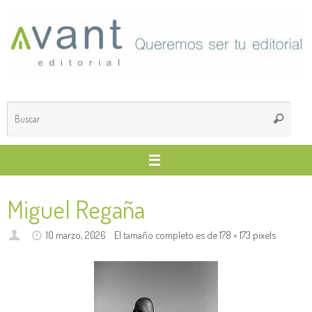
Saltar
al
contenido
Búsq
Buscar
para
Miguel Regaña
10 marzo, 2026
El tamaño completo es de
178 × 173
pixels