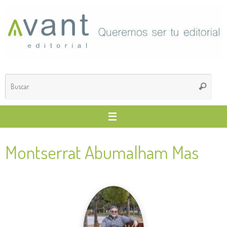
Saltar
al
contenido
Búsq
Buscar
para
Montserrat Abumalham Mas