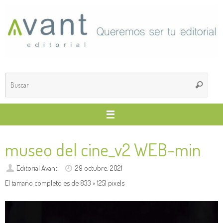
Saltar
al
contenido
Búsq
Buscar
para
museo del cine_v2 WEB-min
Editorial Avant
29 octubre, 2021
El tamaño completo es de
833 × 1251
pixels