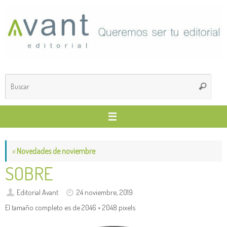
Saltar
al
contenido
Búsq
Buscar
para
«
Novedades de noviembre
SOBRE
Editorial Avant
24 noviembre, 2019
El tamaño completo es de
2046 × 2048
pixels