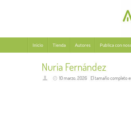
Saltar
al
contenido
Saltar
Inicio
Tienda
Autores
Publica con nos
al
contenido
Nuria Fernández
10 marzo, 2026
El tamaño completo e