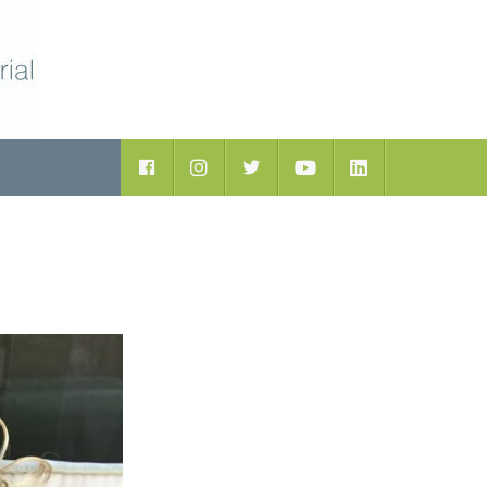
ductos
Facebook
Instagram
Twitter
Youtube
LinkedIn