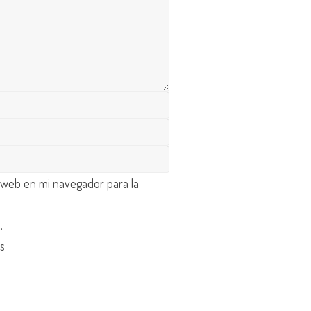
 web en mi navegador para la
d
.
os