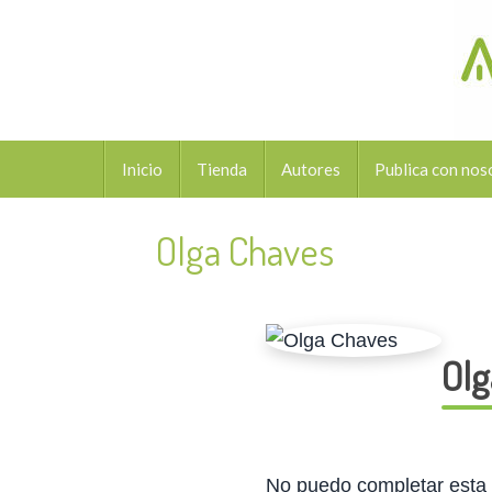
Saltar
al
contenido
Saltar
Inicio
Tienda
Autores
Publica con nos
al
contenido
Olga Chaves
Olg
No puedo completar esta t