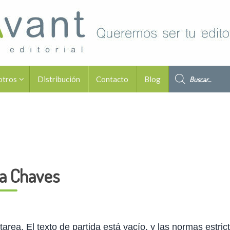
Búsqueda de pro
otros
Distribución
Contacto
Blog
a Chaves
area. El texto de partida está vacío, y las normas estric