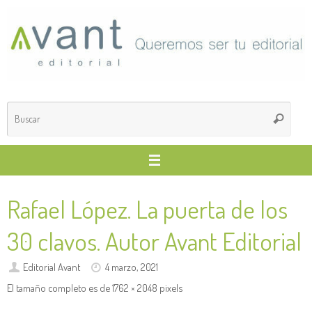
Saltar
al
contenido
Búsq
Buscar
para
Rafael López. La puerta de los
30 clavos. Autor Avant Editorial
Editorial Avant
4 marzo, 2021
El tamaño completo es de
1762 × 2048
pixels