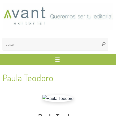
Saltar
al
contenido
Búsq
Buscar
para
Paula Teodoro