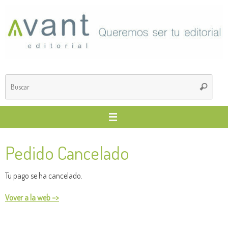
Saltar
al
contenido
Búsq
Buscar
para
Pedido Cancelado
Tu pago se ha cancelado.
Vover a la web –>