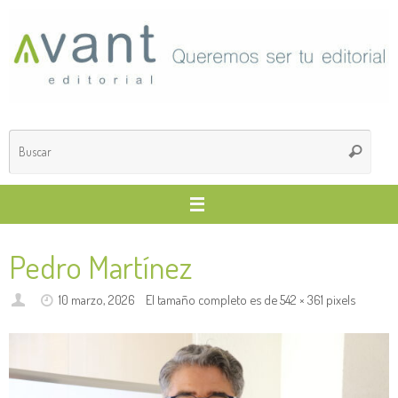
Saltar
al
contenido
Búsq
Buscar
para
Pedro Martínez
10 marzo, 2026
El tamaño completo es de
542 × 361
pixels