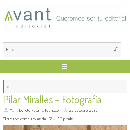
Saltar
al
contenido
Búsq
Buscar
para
«
Pilar Miralles – Fotografía
María Loreto Navarro Pacheco
23 octubre, 2025
El tamaño completo es de
1152 × 1100
pixels