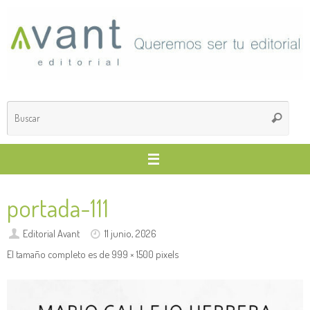
Saltar
al
contenido
Búsq
Buscar
para
portada-111
Editorial Avant
11 junio, 2026
El tamaño completo es de
999 × 1500
pixels