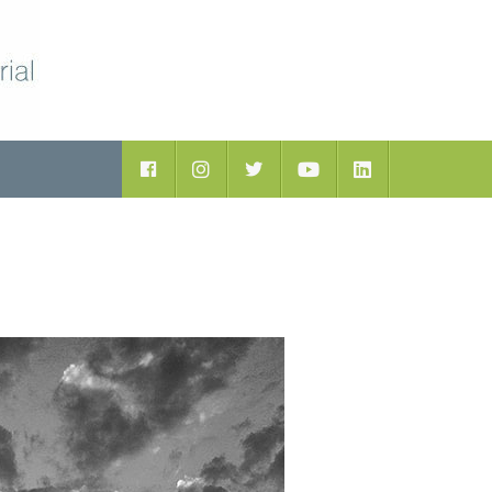
ductos
Facebook
Instagram
Twitter
Youtube
LinkedIn