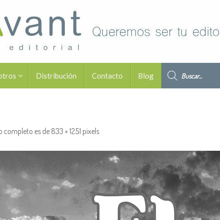
Búsqueda de pro
otros
Distribución
Contacto
Blog
o completo es de
833 × 1251
pixels