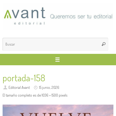
Saltar
al
contenido
Búsq
Buscar
para
portada-158
Editorial Avant
15 junio, 2026
El tamaño completo es de
1036 × 1500
pixels