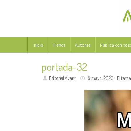
Saltar
al
contenido
Saltar
Inicio
Tienda
Autores
Publica con nos
al
contenido
portada-32
Editorial Avant
18 mayo, 2026
El tama