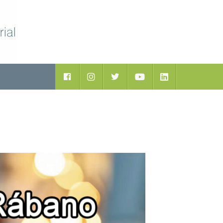
ductos
Facebook
Instagram
Twitter
Youtube
LinkedIn