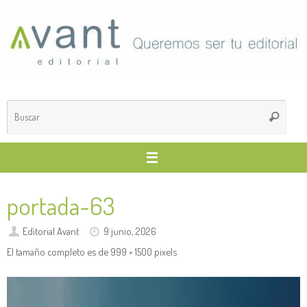
Saltar
al
contenido
Búsq
Buscar
para
portada-63
Editorial Avant
9 junio, 2026
El tamaño completo es de
999 × 1500
pixels