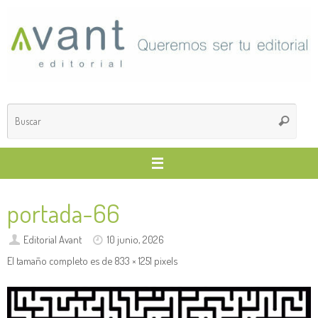
Saltar
al
contenido
Búsq
Buscar
para
portada-66
Editorial Avant
10 junio, 2026
El tamaño completo es de
833 × 1251
pixels