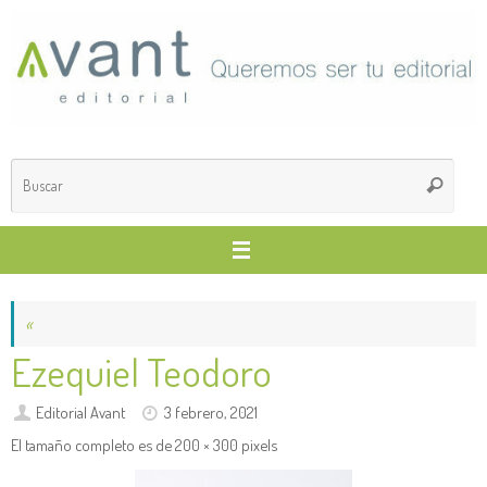
Saltar
al
contenido
Búsq
Buscar
para
«
Ezequiel Teodoro
Editorial Avant
3 febrero, 2021
El tamaño completo es de
200 × 300
pixels