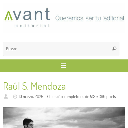
Saltar
al
contenido
Búsq
Buscar
para
Raúl S. Mendoza
10 marzo, 2026
El tamaño completo es de
542 × 360
pixels