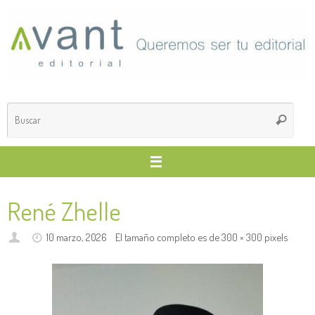
Saltar
al
contenido
Búsq
Buscar
para
René Zhelle
10 marzo, 2026
El tamaño completo es de
300 × 300
pixels