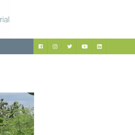
ductos
Facebook
Instagram
Twitter
Youtube
LinkedIn