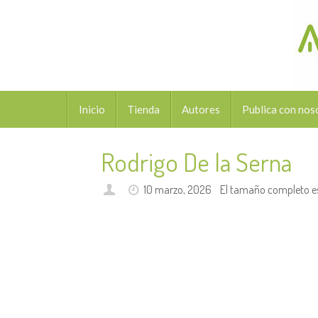
Saltar
al
contenido
Saltar
Inicio
Tienda
Autores
Publica con nos
al
contenido
Rodrigo De la Serna
10 marzo, 2026
El tamaño completo e