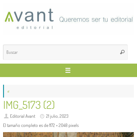
Saltar
al
contenido
Búsq
Buscar
para
«
IMG_5173 (2)
Editorial Avant
21 julio, 2023
El tamaño completo es de
1172 × 2048
pixels