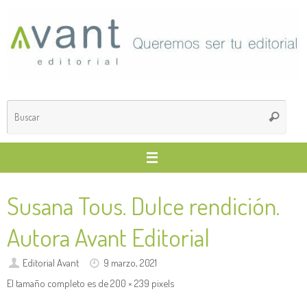
Saltar
al
contenido
Búsq
Buscar
para
Susana Tous. Dulce rendición.
Autora Avant Editorial
Editorial Avant
9 marzo, 2021
El tamaño completo es de
200 × 239
pixels