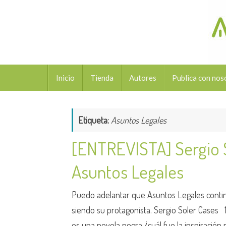
Saltar
al
contenido
Saltar
Inicio
Tienda
Autores
Publica con nos
al
contenido
Etiqueta:
Asuntos Legales
[ENTREVISTA] Sergio 
Asuntos Legales
Puedo adelantar que Asuntos Legales conti
siendo su protagonista. Sergio Soler Cases 1
es una novela negra ¿cuál fue la inspiración 