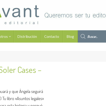
Búsqueda de pro
otros
Distribución
Contacto
Blog
Soler Cases –
nuará y que Ángela seguirá
) Tu libro «Asuntos legales»
para esta historia y porqué