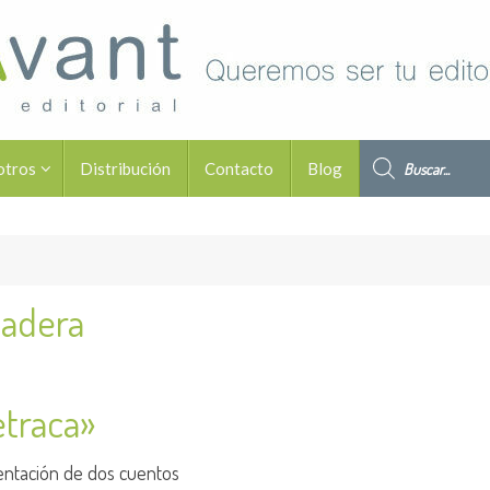
Búsqueda de pro
otros
Distribución
Contacto
Blog
dadera
etraca»
sentación de dos cuentos