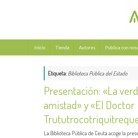
Saltar
al
contenido
Saltar
Inicio
Tienda
Autores
Publica con nos
al
contenido
Etiqueta:
Biblioteca Pública del Estado
Presentación: «La ver
amistad» y «El Doctor
Trututrocotriquitrequ
La Biblioteca Pública de Ceuta acoge la pre